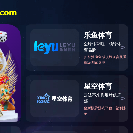
e.
。
方体育平台
|
华体会手机网页版登录入口
|
华体会官方端网站