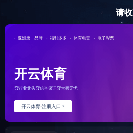
S
星空体育登录官网
|
星空官方网站
|
MK国际
|
乐鱼官方