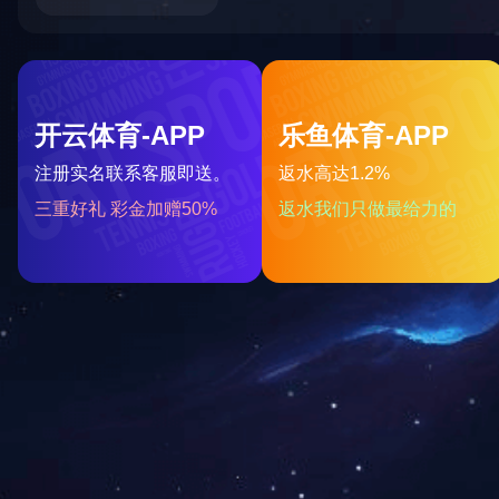
TVS-F20 E VAD
防爆真空输送筛分机
更多