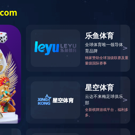
务支持
新闻中心
联系我们
半岛网页版界面
品
液分离吸尘器
地坪研磨吸尘器
工业吸尘器 附件、配件
无尘打磨防爆吸尘器
防爆吸尘器 附件、配件