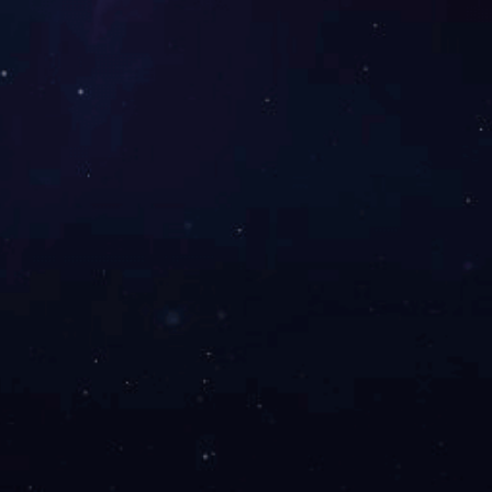
全国服务热线
400-811-8878
2025 半岛online(中国) All rights reserved 技术支持：
中企跨境
嘉兴
SEO
|
九州网页版登录入口
|
开云(中国)Kaiyun官方体育平台
|
华体会手机网页