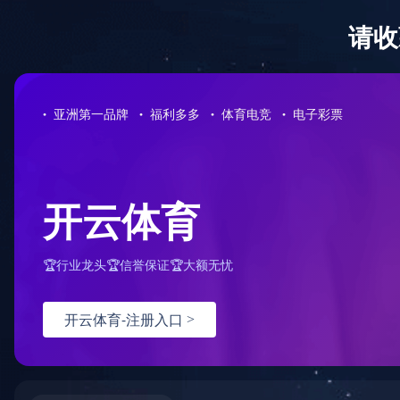
半岛网页版界面
产品中心
应用案例
产品中心
工业除尘器
低负压除尘器
高负压除尘器
防爆
工业吸尘器
220V工业吸尘器
380V工业吸尘器
防爆吸尘器
1区&21区防爆吸尘器
21区防爆吸尘
增材后处理
输送、筛分
真空输送筛分
清粉